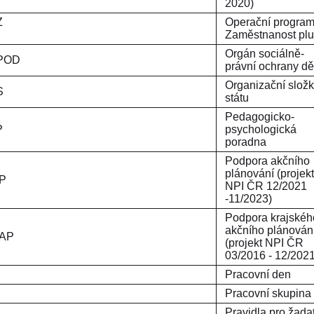
2020)
Z
Operační progra
+
Zaměstnanost pl
Orgán sociálně-
POD
právní ochrany dě
Organizační slož
S
státu
Pedagogicko-
P
psychologická
poradna
Podpora akčního
plánování (projekt
P
NPI ČR 12/2021
-11/2023)
Podpora krajskéh
akčního plánován
KAP
(projekt NPI ČR
03/2016 - 12/2021
Pracovní den
PS
Pracovní skupina
Pravidla pro žada