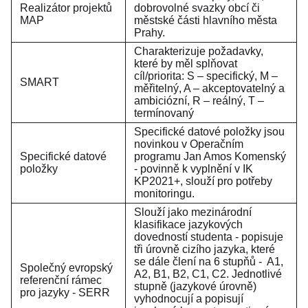
Realizátor projektů
dobrovolné svazky obcí či
MAP
městské části hlavního města
Prahy.
Charakterizuje požadavky,
které by měl splňovat
cíl/priorita: S – specifický, M –
SMART
měřitelný, A – akceptovatelný a
ambiciózní, R – reálný, T –
termínovaný
Specifické datové položky jsou
novinkou v Operačním
Specifické datové
programu Jan Amos Komenský
položky
- povinně k vyplnění v IK
KP2021+, slouží pro potřeby
monitoringu.
Slouží jako mezinárodní
klasifikace jazykových
dovedností studenta - popisuje
tři úrovně cizího jazyka, které
se dále člení na 6 stupňů - A1,
Společný evropský
A2, B1, B2, C1, C2. Jednotlivé
referenční rámec
stupně (jazykové úrovně)
pro jazyky - SERR
vyhodnocují a popisují