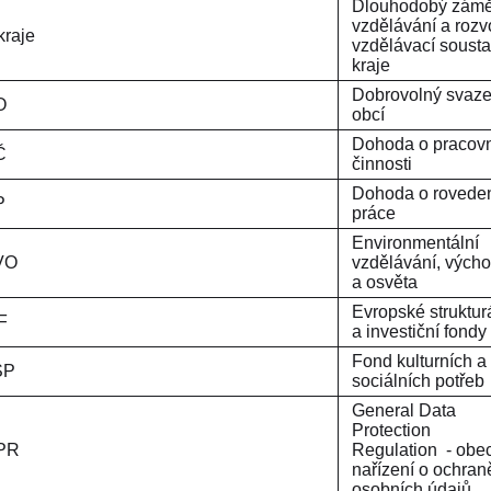
Dlouhodobý zámě
vzdělávání a rozv
DZ kraje
vzdělávací soust
kraje
Dobrovolný svaz
DSO
obcí
Dohoda o pracov
Č
činnosti
Dohoda o rovede
P
práce
Environmentální
VO
vzdělávání, vých
a osvěta
Evropské struktur
F
a investiční fondy
Fond kulturních a
SP
sociálních potřeb
General Data
Protection
PR
Regulation - obe
nařízení o ochran
osobních údajů