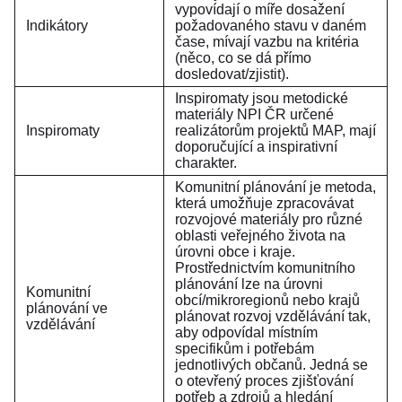
vypovídají o míře dosažení
Indikátory
požadovaného stavu v daném
čase, mívají vazbu na kritéria
(něco, co se dá přímo
dosledovat/zjistit).
Inspiromaty jsou metodické
materiály NPI ČR určené
Inspiromaty
realizátorům projektů MAP, mají
doporučující a inspirativní
charakter.
Komunitní plánování je metoda,
která umožňuje zpracovávat
rozvojové materiály pro různé
oblasti veřejného života na
úrovni obce i kraje.
Prostřednictvím komunitního
plánování lze na úrovni
Komunitní
obcí/mikroregionů nebo krajů
plánování ve
plánovat rozvoj vzdělávání tak,
vzdělávání
aby odpovídal místním
specifikům i potřebám
jednotlivých občanů. Jedná se
o otevřený proces zjišťování
potřeb a zdrojů a hledání