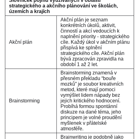
Slovníček pojmů využívaných v oblasti
strategického a akčního plánování ve školách,
územích a krajích
Akční plán je seznam
konkrétních úkolů, aktivit,
činností a akcí vedoucích k
naplnění priority - strategického
Akční plán
cíle. Každý úkol v akčním plánu
přispívá ke splnění
strategického cíle. Akční plán
bývá zpracován zpravidla na
období 1 až 2 let.
Brainstorming znamená v
přesném překladu “bouře
mozků” je soubor kreativních
metod, které mají pomoci
vymýšlet lidem nápady bez
Brainstorming
jejich kritického hodnocení.
Probíhá formou spontánní
diskuze na dané téma, jeho
principem je volné proudění
myšlenek v přátelské
atmosféře.
Brainwriting je podobně jako