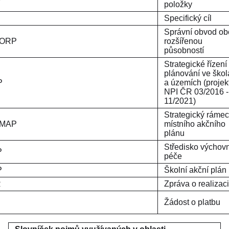
položky
Specifický cíl
Správní obvod ob
SO ORP
rozšířenou
působností
Strategické řízení
plánování ve ško
P
a územích (projek
NPI ČR 03/2016 -
11/2021)
Strategický rámec
 MAP
místního akčního
plánu
Středisko výchov
P
péče
P
Školní akční plán
ZoR
Zpráva o realizaci
P
Žádost o platbu