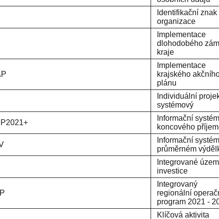
Identifikační znak
IZO
organizace
Implementace
IDZ
dlohodobého zám
kraje
Implementace
AP
krajského akčníh
plánu
Individuální proje
systémový
Informační systé
KP2021+
koncového příje
Informační systém
ISPV
průměrném výděl
Integrované územ
investice
Integrovaný
IROP
regionální operač
program 2021 - 2
Klíčová aktivita