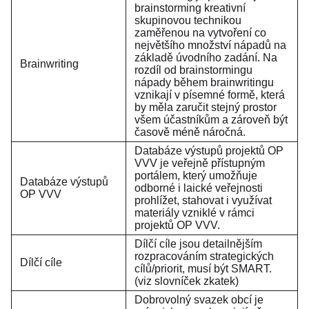
brainstorming kreativní
skupinovou technikou
zaměřenou na vytvoření co
největšího množství nápadů na
základě úvodního zadání. Na
Brainwriting
rozdíl od brainstormingu
nápady během brainwritingu
vznikají v písemné formě, která
by měla zaručit stejný prostor
všem účastníkům a zároveň být
časově méně náročná.
Databáze výstupů projektů OP
VVV je veřejně přístupným
portálem, který umožňuje
Databáze výstupů
odborné i laické veřejnosti
OP VVV
prohlížet, stahovat i využívat
materiály vzniklé v rámci
projektů OP VVV.
Dílčí cíle jsou detailnějším
rozpracováním strategických
Dílčí cíle
cílů/priorit, musí být SMART.
(viz slovníček zkatek)
Dobrovolný svazek obcí je