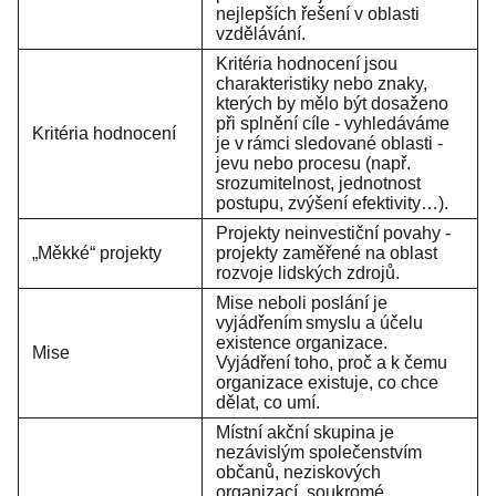
nejlepších řešení v oblasti
vzdělávání.
Kritéria hodnocení jsou
charakteristiky nebo znaky,
kterých by mělo být dosaženo
při splnění cíle - vyhledáváme
Kritéria hodnocení
je v rámci sledované oblasti -
jevu nebo procesu (např.
srozumitelnost, jednotnost
postupu, zvýšení efektivity…).
Projekty neinvestiční povahy -
„Měkké“ projekty
projekty zaměřené na oblast
rozvoje lidských zdrojů.
Mise neboli poslání je
vyjádřením smyslu a účelu
existence organizace.
Mise
Vyjádření toho, proč a k čemu
organizace existuje, co chce
dělat, co umí.
Místní akční skupina je
nezávislým společenstvím
občanů, neziskových
organizací, soukromé