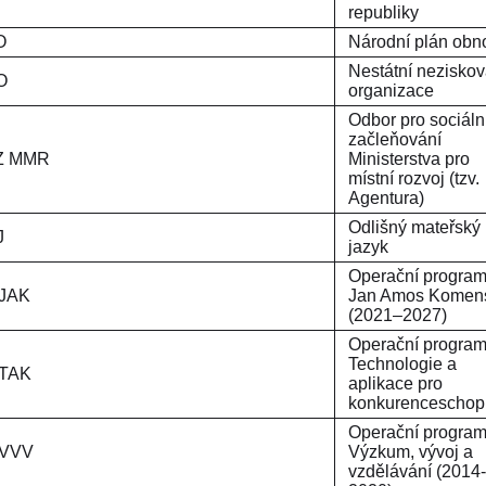
republiky
NPO
Národní plán obn
Nestátní nezisko
NO
organizace
Odbor pro sociáln
začleňování
OSZ MMR
Ministerstva pro
místní rozvoj (tzv.
Agentura)
Odlišný mateřský
J
jazyk
Operační progra
OP JAK
Jan Amos Komen
(2021–2027)
Operační progra
Technologie a
OP TAK
aplikace pro
konkurenceschop
Operační progra
 VVV
Výzkum, vývoj a
vzdělávání (2014-