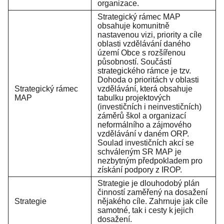
organizace.
Strategický rámec MAP
obsahuje komunitně
nastavenou vizi, priority a cíle
oblasti vzdělávání daného
území Obce s rozšířenou
působností. Součástí
strategického rámce je tzv.
Dohoda o prioritách v oblasti
Strategický rámec
vzdělávání, která obsahuje
MAP
tabulku projektových
(investičních i neinvestičních)
záměrů škol a organizací
neformálního a zájmového
vzdělávání v daném ORP.
Soulad investičních akcí se
schváleným SR MAP je
nezbytným předpokladem pro
získání podpory z IROP.
Strategie je dlouhodobý plán
činností zaměřený na dosažení
Strategie
nějakého cíle. Zahrnuje jak cíle
samotné, tak i cesty k jejich
dosažení.