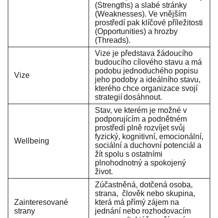
(Strengths) a slabé stránky
(Weaknesses). Ve vnějším
prostředí pak klíčové příležitosti
(Opportunities) a hrozby
(Threads).
Vize je představa žádoucího
budoucího cílového stavu a má
podobu jednoduchého popisu
Vize
jeho podoby a ideálního stavu,
kterého chce organizace svojí
strategií dosáhnout.
Stav, ve kterém je možné v
podporujícím a podnětném
prostředí plně rozvíjet svůj
fyzický, kognitivní, emocionální,
Wellbeing
sociální a duchovní potenciál a
žít spolu s ostatními
plnohodnotný a spokojený
život.
Zúčastněná, dotčená osoba,
strana, člověk nebo skupina,
Zainteresované
která má přímý zájem na
strany
jednání nebo rozhodovacím