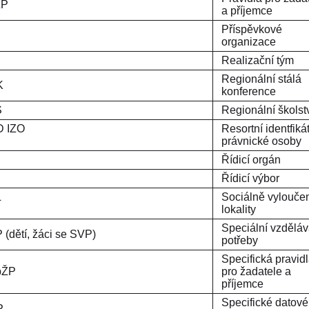
PpŽP
a příjemce
Příspěvkové
O
organizace
Realizační tým
Regionální stálá
RSK
konference
Š
Regionální školst
 IZO
Resortní identfiká
právnické osoby
ŘO
Řídicí orgán
ŘV
Řídicí výbor
L
Sociálně vylouče
lokality
Speciální vzděláv
 (dětí, žáci se SVP)
potřeby
Specifická pravid
pŽP
pro žadatele a
příjemce
Specifické datové
P