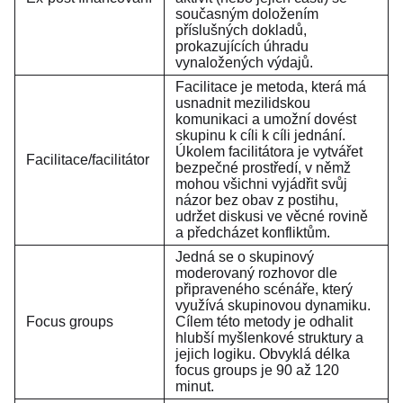
současným doložením
příslušných dokladů,
prokazujících úhradu
vynaložených výdajů.
Facilitace je metoda, která má
usnadnit mezilidskou
komunikaci a umožní dovést
skupinu k cíli k cíli jednání.
Úkolem facilitátora je vytvářet
Facilitace/facilitátor
bezpečné prostředí, v němž
mohou všichni vyjádřit svůj
názor bez obav z postihu,
udržet diskusi ve věcné rovině
a předcházet konfliktům.
Jedná se o skupinový
moderovaný rozhovor dle
připraveného scénáře, který
využívá skupinovou dynamiku.
Focus groups
Cílem této metody je odhalit
hlubší myšlenkové struktury a
jejich logiku. Obvyklá délka
focus groups je 90 až 120
minut.