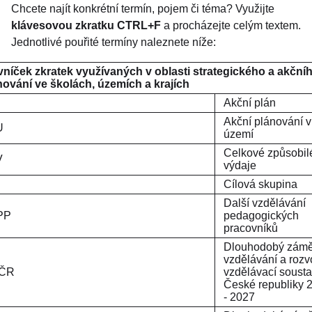
Chcete najít konkrétní termín, pojem či téma? Využijte
klávesovou zkratku CTRL+F
a procházejte celým textem.
Jednotlivé pouřité termíny naleznete níže:
vníček zkratek využívaných v oblasti strategického a akční
nování ve školách, územích a krajích
Akční plán
Akční plánování v
APU
území
Celkové způsobil
V
výdaje
Cílová skupina
Další vzdělávání
PP
pedagogických
pracovníků
Dlouhodobý zámě
vzdělávání a rozv
DZ ČR
vzdělávací soust
České republiky 
- 2027