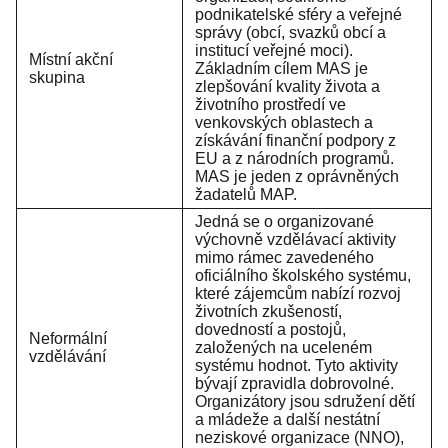
podnikatelské sféry a veřejné
správy (obcí, svazků obcí a
institucí veřejné moci).
Místní akční
Základním cílem MAS je
skupina
zlepšování kvality života a
životního prostředí ve
venkovských oblastech a
získávání finanční podpory z
EU a z národních programů.
MAS je jeden z oprávněných
žadatelů MAP.
Jedná se o organizované
výchovně vzdělávací aktivity
mimo rámec zavedeného
oficiálního školského systému,
které zájemcům nabízí rozvoj
životních zkušeností,
dovedností a postojů,
Neformální
založených na uceleném
vzdělávání
systému hodnot. Tyto aktivity
bývají zpravidla dobrovolné.
Organizátory jsou sdružení dětí
a mládeže a další nestátní
neziskové organizace (NNO),