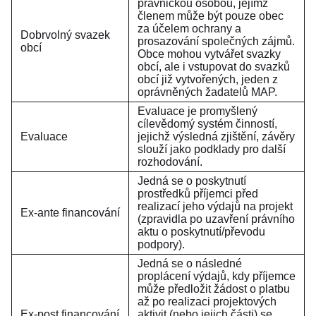
právnickou osobou, jejímž
členem může být pouze obec
za účelem ochrany a
Dobrvolný svazek
prosazování společných zájmů.
obcí
Obce mohou vytvářet svazky
obcí, ale i vstupovat do svazků
obcí již vytvořených, jeden z
oprávněných žadatelů MAP.
Evaluace je promyšlený
cílevědomý systém činností,
Evaluace
jejichž výsledná zjištění, závěry
slouží jako podklady pro další
rozhodování.
Jedná se o poskytnutí
prostředků příjemci před
realizací jeho výdajů na projekt
Ex-ante financování
(zpravidla po uzavření právního
aktu o poskytnutí/převodu
podpory).
Jedná se o následné
proplácení výdajů, kdy příjemce
může předložit žádost o platbu
až po realizaci projektových
Ex-post financování
aktivit (nebo jejich části) se