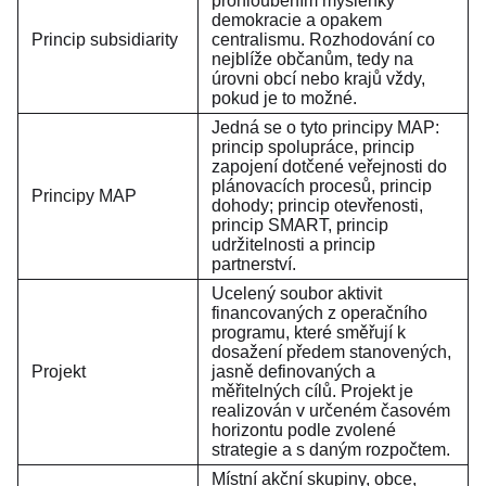
prohloubením myšlenky
demokracie a opakem
Princip subsidiarity
centralismu. Rozhodování co
nejblíže občanům, tedy na
úrovni obcí nebo krajů vždy,
pokud je to možné.
Jedná se o tyto principy MAP:
princip spolupráce, princip
zapojení dotčené veřejnosti do
plánovacích procesů, princip
Principy MAP
dohody; princip otevřenosti,
princip SMART, princip
udržitelnosti a princip
partnerství.
Ucelený soubor aktivit
financovaných z operačního
programu, které směřují k
dosažení předem stanovených,
Projekt
jasně definovaných a
měřitelných cílů. Projekt je
realizován v určeném časovém
horizontu podle zvolené
strategie a s daným rozpočtem.
Místní akční skupiny, obce,