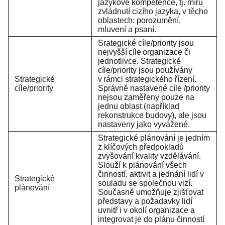
jazykové kompetence, tj. míru
zvládnutí cizího jazyka, v těcho
oblastech: porozumění,
mluvení a psaní.
Srategické cíle/priority jsou
nejvyšší cíle organizace či
jednotlivce. Strategické
cíle/priority jsou používány
Strategické
v rámci strategického řízení.
cíle/priority
Správně nastavené cíle /priority
nejsou zaměřeny pouze na
jednu oblast (například
rekonstrukce budovy), ale jsou
nastaveny jako vyvážené.
Strategické plánování je jedním
z klíčových předpokladů
zvyšování kvality vzdělávání.
Slouží k plánování všech
činností, aktivit a jednání lidí v
Strategické
souladu se společnou vizí.
plánování
Současně umožňuje zjišťovat
představy a požadavky lidí
uvnitř i v okolí organizace a
integrovat je do plánu činností