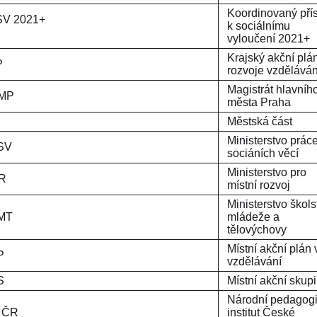
Koordinovaný pří
SV 2021+
k sociálnímu
vyloučení 2021+
Krajský akční plá
KAP
rozvoje vzděláván
Magistrát hlavníh
MP
města Praha
MČ
Městská část
Ministerstvo prác
SV
sociáních věcí
Ministerstvo pro
MMR
místní rozvoj
Ministerstvo školst
MT
mládeže a
tělovýchovy
Místní akční plán 
MAP
vzdělávání
MAS
Místní akční skup
Národní pedagog
 ČR
institut České