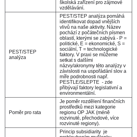
školská zařízení pro zájmové
vzdělávání.
PEST/STEP analýza pomáhá
identifikovat dopad vnějších
vlivů na naše aktivity. Název
pochází z počátečních písmen
oblastí, kterými se zabývá - P =
politické, E = ekonomické, S =
sociální, T = technologické
PEST/STEP
faktory. V praxi se můžeme
analýza
setkat s dalšími
názvy/akronymy této analýzy v
závislosti na uspořádání slov a
míře podrobnosti např.
PESTLE/SLEPTE - zde
přibývají faktory legislativní a
environmentální.
Je poměr rozdělení finančních
prostředků mezi kategorie
Poměr pro rata
regionu OP JAK (méně
rozvinuté, přechodové, více
rozvinuté regiony).
Princip subsidiarity je