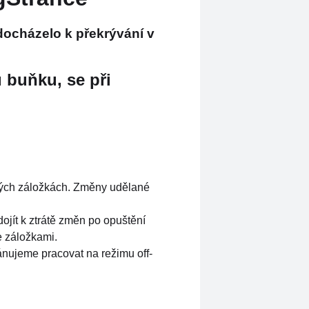
docházelo k překrývání v
u buňku, se při
iných záložkách. Změny udělané
ojít k ztrátě změn po opuštění
e záložkami.
ánujeme pracovat na režimu off-