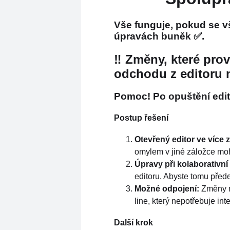
Vše funguje, pokud se v
úpravách buněk ✅.
‼ Změny, které prove
odchodu z editoru n
Pomoc! Po opuštění edit
Postup řešení
Otevřený editor ve více 
omylem v jiné záložce mo
Úpravy při k
olaborativní
editoru. Abyste tomu přede
Možné odpojení:
Změny mo
line, který nepotřebuje in
Další krok