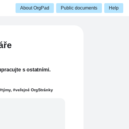
About OrgPad
Public documents
Help
áře
pracujte s ostatními.
 #týmy, #veřejné OrgStránky