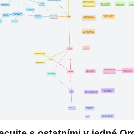
acujte s ostatními v jedné Or