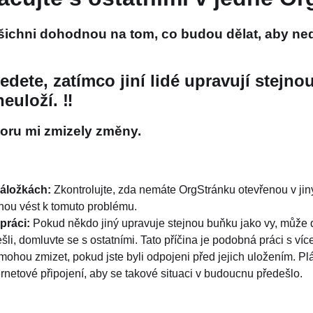
šichni dohodnou na tom, co budou dělat, aby ne
dete, zatímco jiní lidé upravují stejno
euloží. ‼
oru mi zmizely změny.
záložkách:
Zkontrolujte, zda nemáte OrgStránku otevřenou v j
hou vést k tomuto problému.
 práci
:
Pokud někdo jiný upravuje stejnou buňku jako vy, může d
šli, domluvte se s ostatními. Tato příčina je podobná práci s víc
hou zmizet, pokud jste byli odpojeni před jejich uložením. Pl
ternetové připojení, aby se takové situaci v budoucnu předešlo.