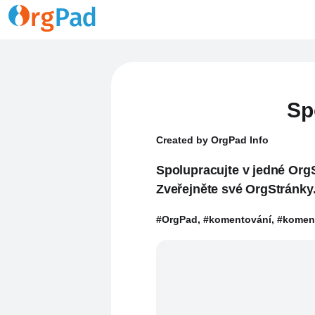
Sp
Created by OrgPad Info
Spolupracujte v jedné OrgS
Zveřejněte své OrgStránky
#OrgPad, #komentování, #komentář