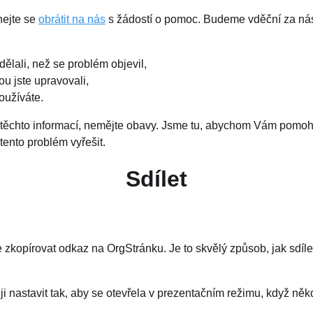
hejte se
obrátit na nás
s žádostí o pomoc. Budeme vděční za nás
dělali, než se problém objevil,
u jste upravovali,
oužíváte.
 z těchto informací, nemějte obavy. Jsme tu, abychom Vám pomohl
ento problém vyřešit.
Sdílet
kopírovat odkaz na OrgStránku. Je to skvělý způsob, jak sdílet
i nastavit tak, aby se otevřela v prezentačním režimu, když něk