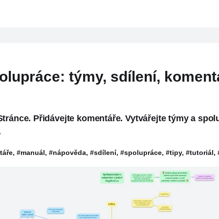
olupráce: týmy, sdílení, koment
tránce. Přidávejte komentáře. Vytvářejte týmy a spolu
.
e, #manuál, #nápověda, #sdílení, #spolupráce, #tipy, #tutoriál,