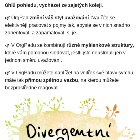
úhlů pohledu, vycházet ze zajetých kolejí.
🌿 OrgPad
změní váš styl uvažování
. Naučíte se
efektivněji pracovat s pojmy tak, abyste se v nich snadno
zorientovali a zapamatovali si je.
🌿 V OrgPadu se kombinují
různé myšlenkové struktury
,
které vám pomohou sledovat, jestli jste neustrnuli jen v
jednom směru uvažování.
🌿 V OrgPadu můžete nahlížet na vnitřek své hlavy svrchu,
máte tak
přímou zpětnou vazbu
, na kterou můžete
bezprostředně reagovat.