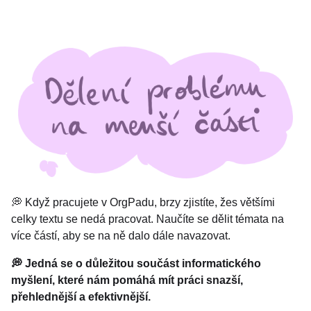
💭 Když pracujete v OrgPadu, brzy zjistíte, žes většími
celky textu se nedá pracovat. Naučíte se dělit témata na
více částí, aby se na ně dalo dále navazovat.
💭 Jedná se o důležitou součást informatického
myšlení, které nám pomáhá mít práci snazší,
přehlednější a efektivnější.