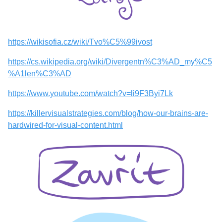
https://wikisofia.cz/wiki/Tvo%C5%99ivost
https://cs.wikipedia.org/wiki/Divergentn%C3%AD_my%C5
%A1len%C3%AD
https://www.youtube.com/watch?v=li9F3Byi7Lk
https://killervisualstrategies.com/blog/how-our-brains-are-
hardwired-for-visual-content.html