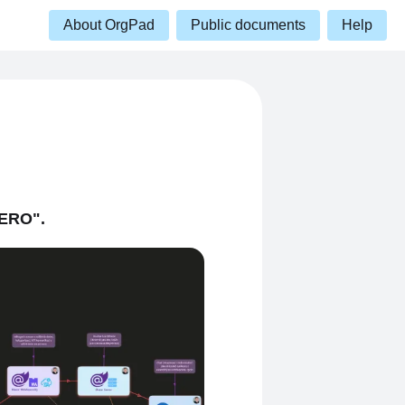
About OrgPad
Public documents
Help
HERO".