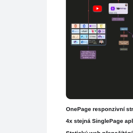
OnePage responzivní str
4x stejná SinglePage ap