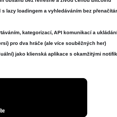
ím obsahu bez refreshe a živou cenou Bitcoinu
s lazy loadingem a vyhledáváním bez přenačítá
áváním, kategorizací, API komunikací a ukládán
ersi) pro dva hráče (ale více souběžných her)
duální) jako klienská aplikace s okamžitými notif