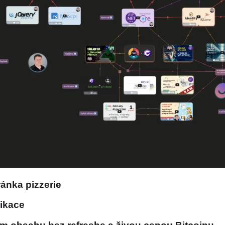
ánka pizzerie
likace