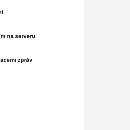
ní
ím na serveru
ikacemi zpráv