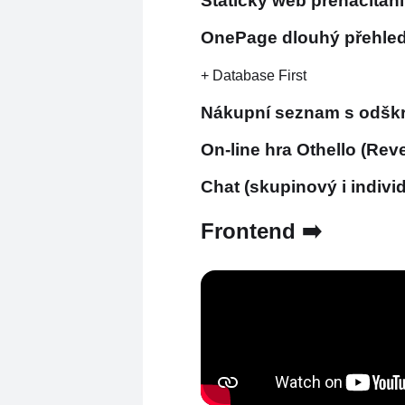
Statický web přenačítán
OnePage dlouhý přehled 
+ Database First
Nákupní seznam s odškrt
On-line hra Othello (Rev
Chat (skupinový i indivi
Frontend ➡️