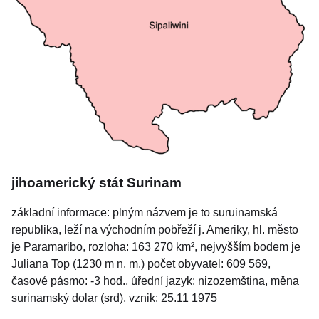
jihoamerický stát Surinam
základní informace: plným názvem je to suruinamská
republika, leží na východním pobřeží j. Ameriky, hl. město
je Paramaribo, rozloha: 163 270 km², nejvyšším bodem je
Juliana Top (1230 m n. m.) počet obyvatel: 609 569,
časové pásmo: -3 hod., úřední jazyk: nizozemština, měna
surinamský dolar (srd), vznik: 25.11 1975