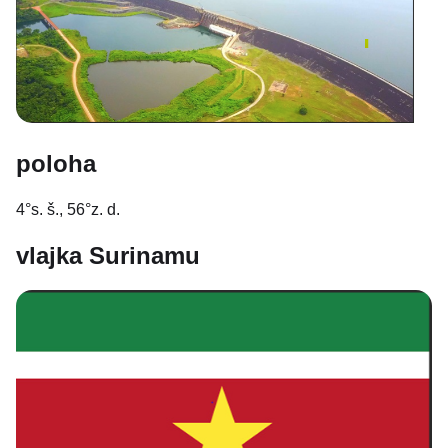
poloha
4°s. š., 56°z. d.
vlajka Surinamu