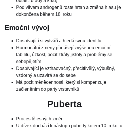
oblasti brady a krku)
Pod vlivem androgenů roste hrtan a změna hlasu je
dokončena během 18. roku
Emoční vývoj
Dospívající si vytváří a hledá svou identitu
Hormonální změny přinášejí zvýšenou emoční
labilitu, úzkost, pocit ztráty jistoty a problémy se
sebepřijetím
Dospívající je vzthaovačný, přecitlivělý, výbušný,
vzdorný a uzavírá se do sebe
Má pocit méněcennosti, který si kompenzuje
začleněním do party vrstevníků
Puberta
Proces tělesných změn
U dívek dochází k nástupu puberty kolem 10. roku, u