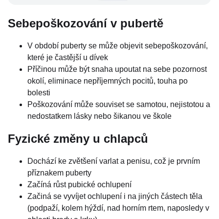
Sebepoškozování v pubertě
V období puberty se může objevit sebepoškozování,
které je častější u dívek
Příčinou může být snaha upoutat na sebe pozornost
okolí, eliminace nepříjemných pocitů, touha po
bolesti
Poškozování může souviset se samotou, nejistotou a
nedostatkem lásky nebo šikanou ve škole
Fyzické změny u chlapců
Dochází ke zvětšení varlat a penisu, což je prvním
příznakem puberty
Začíná růst pubické ochlupení
Začiná se vyvíjet ochlupení i na jiných částech těla
(podpaží, kolem hýždí, nad horním rtem, naposledy v