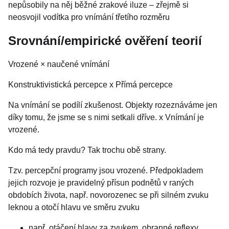
nepůsobily na něj běžné zrakové iluze – zřejmě si
neosvojil vodítka pro vnímání třetího rozměru
Srovnání/empirické ověření teorií
Vrozené × naučené vnímání
Konstruktivistická percepce x Přímá percepce
Na vnímání se podílí zkušenost. Objekty rozeznáváme jen
díky tomu, že jsme se s nimi setkali dříve. x Vnímání je
vrozené.
Kdo má tedy pravdu? Tak trochu obě strany.
Tzv. percepční programy jsou vrozené. Předpokladem
jejich rozvoje je pravidelný přísun podnětů v raných
obdobích života, např. novorozenec se při silném zvuku
leknou a otočí hlavu ve směru zvuku
např. otáčení hlavy za zvukem, obranné reflexy,