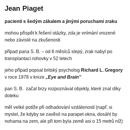
Jean Piaget
pacienti s šedým zákalem a jinými poruchami zraku
mohou přispět k řešení otázky, zda je vnímání vrozené
nebo závislé na zkušenosti
případ pana S. B. – od 6 měsíců slepý, zrak nabyl po
transplantaci rohovky v 52 letech
jeho případ popsal britský psycholog
Richard L. Gregory
v roce 1978 v knize
„Eye and Brain“
pan S. B. začal brzy rozpoznávat objekty, které znal díky
doteku
měl velké potíže při odhadování vzdáleností (např. si
myslel, že kdyby se zavěsil na parapet okna, dosáhl by
nohama na zem, ale při tom byla země asi o 15 metrů níž)