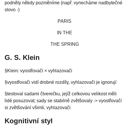
podněty někdy pozměníme (např. vynecháme nadbytečné
slovo -)
PARIS
IN THE
THE SPRING
G. S. Klein
§Klein: vyostřovači × vyhlazovači
§vyostřovači vidí drobné rozdíly, vyhlazovači je ignorují
§testoval sadami čtverečku, jejíž celkovou velikost měli
lidé posuzovat; sady se stabilně zvětšovaly -> vyostřovači
si zvětšování všimli, vyhlazovači
Kognitivní styl