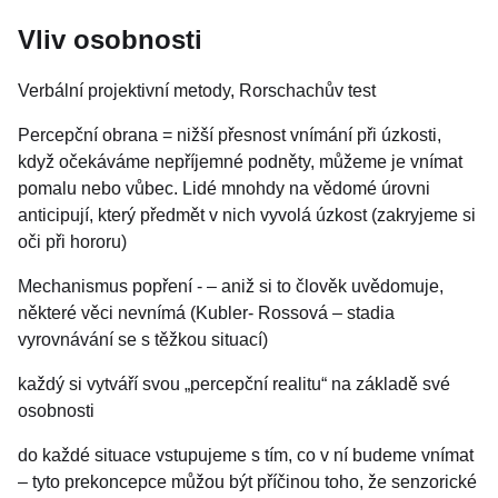
Vliv osobnosti
Verbální projektivní metody, Rorschachův test
Percepční obrana = nižší přesnost vnímání při úzkosti,
když očekáváme nepříjemné podněty, můžeme je vnímat
pomalu nebo vůbec. Lidé mnohdy na vědomé úrovni
anticipují, který předmět v nich vyvolá úzkost (zakryjeme si
oči při hororu)
Mechanismus popření - – aniž si to člověk uvědomuje,
některé věci nevnímá (Kubler- Rossová – stadia
vyrovnávání se s těžkou situací)
každý si vytváří svou „percepční realitu“ na základě své
osobnosti
do každé situace vstupujeme s tím, co v ní budeme vnímat
– tyto prekoncepce můžou být příčinou toho, že senzorické