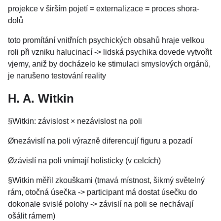
projekce v širším pojetí = externalizace = proces shora-
dolů
toto promítání vnitřních psychických obsahů hraje velkou
roli při vzniku halucinací -> lidská psychika dovede vytvořit
vjemy, aniž by docházelo ke stimulaci smyslových orgánů,
je narušeno testování reality
H. A. Witkin
§Witkin: závislost × nezávislost na poli
Ønezávislí na poli výrazně diferencují figuru a pozadí
Øzávislí na poli vnímají holisticky (v celcích)
§Witkin měřil zkouškami (tmavá místnost, šikmý světelný
rám, otočná úsečka -> participant má dostat úsečku do
dokonale svislé polohy -> závislí na poli se nechávají
ošálit rámem)