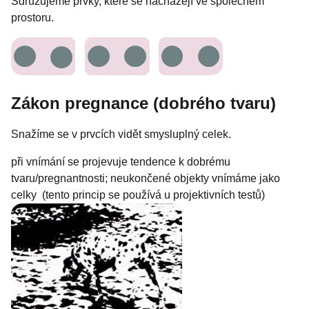
Sdružujeme prvky, které se nacházejí ve společném
prostoru.
Zákon pregnance (dobrého tvaru)
Snažíme se v prvcích vidět smysluplný celek.
při vnímání se projevuje tendence k dobrému
tvaru/pregnantnosti; neukončené objekty vnímáme jako
celky (tento princip se používá u projektivních testů)