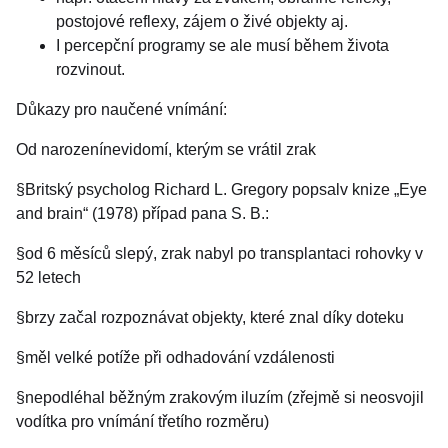
postojové reflexy, zájem o živé objekty aj.
I percepční programy se ale musí během života
rozvinout.
Důkazy pro naučené vnímání:
Od narozenínevidomí, kterým se vrátil zrak
§Britský psycholog Richard L. Gregory popsalv knize „Eye
and brain“ (1978) případ pana S. B.:
§od 6 měsíců slepý, zrak nabyl po transplantaci rohovky v
52 letech
§brzy začal rozpoznávat objekty, které znal díky doteku
§měl velké potíže při odhadování vzdálenosti
§nepodléhal běžným zrakovým iluzím (zřejmě si neosvojil
vodítka pro vnímání třetího rozměru)