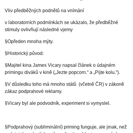
Vliv předběžných podnětů na vnímání
v laboratorních podmínkách se ukázalo, že předběžné
stimuly ovlivňují následné vjemy
§Opředen mnoha mýty.
§Historický původ:
§Majitel kina James Vicary napsal článek o údajném
primingu diváků v kině („Jezte popcorn.“ a „Pijte kolu.“).
§V důsledku toho má mnoho států (včetně ČR) v zákoně
zákaz podprahové reklamy.
§Vicary byl ale podvodník, experiment si vymyslel.
§Podprahový (subliminální) priming funguje, ale jinak, než