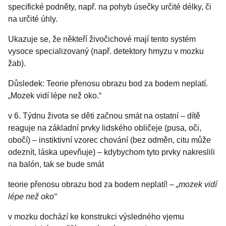
specifické podněty, např. na pohyb úsečky určité délky, či
na určité úhly.
Ukazuje se, že někteří živočichové mají tento systém
vysoce specializovaný (např. detektory hmyzu v mozku
žab).
Důsledek: Teorie přenosu obrazu bod za bodem neplatí.
„Mozek vidí lépe než oko.“
v 6. Týdnu života se děti začnou smát na ostatní – dítě
reaguje na základní prvky lidského obličeje (pusa, oči,
obočí) – instiktivní vzorec chování (bez odměn, citu může
odeznít, láska upevňuje) – kdybychom tyto prvky nakreslili
na balón, tak se bude smát
teorie přenosu obrazu bod za bodem neplatí! –
„mozek vidí
lépe než oko“
v mozku dochází ke konstrukci výsledného vjemu