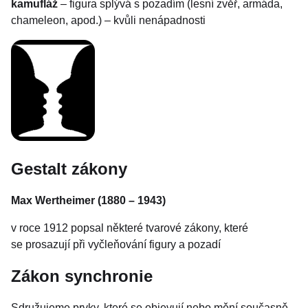
kamufláž
– figura splývá s pozadím (lesní zvěř, armáda,
chameleon, apod.) – kvůli nenápadnosti
Gestalt zákony
Max Wertheimer (1880 – 1943)
v roce 1912 popsal některé tvarové zákony, které
se prosazují při vyčleňování figury a pozadí
Zákon synchronie
Sdružujeme prvky, které se objevují nebo mění současně.