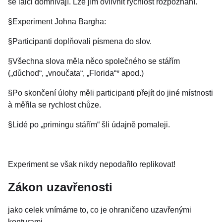
se laici domnívají. Lze jím ovlivnit rychlost rozpoznání.
§Experiment Johna Bargha:
§Participanti doplňovali písmena do slov.
§Všechna slova měla něco společného se stářím
(„důchod“, „vnoučata“, „Florida“* apod.)
§Po skončení úlohy měli participanti přejít do jiné místnosti
à měřila se rychlost chůze.
§Lidé po „primingu stářím“ šli údajně pomaleji.
Experiment se však nikdy nepodařilo replikovat!
Zákon uzavřenosti
jako celek vnímáme to, co je ohraničeno uzavřenými
konturami