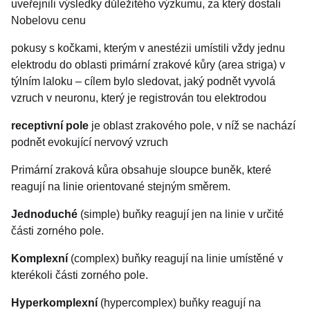
uveřejnili výsledky důležitého výzkumu, za který dostali
Nobelovu cenu
pokusy s kočkami, kterým v anestézii umístili vždy jednu
elektrodu do oblasti primární zrakové kůry (area striga) v
týlním laloku – cílem bylo sledovat, jaký podnět vyvolá
vzruch v neuronu, který je registrován tou elektrodou
receptivní pole
je oblast zrakového pole, v níž se nachází
podnět evokující nervový vzruch
Primární zraková kůra obsahuje sloupce buněk, které
reagují na linie orientované stejným směrem.
Jednoduché
(simple) buňky reagují jen na linie v určité
části zorného pole.
Komplexní
(complex) buňky reagují na linie umístěné v
kterékoli části zorného pole.
Hyperkomplexní
(hypercomplex) buňky reagují na