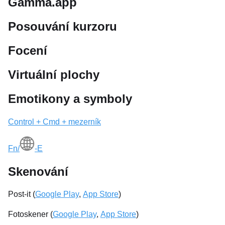
Gamma.app
Posouvání kurzoru
Focení
Virtuální plochy
Emotikony a symboly
Control + Cmd + mezerník
Fn/
-E
Skenování
Post-it (
Google Play
,
App Store
)
Fotoskener (
Google Play
,
App Store
)