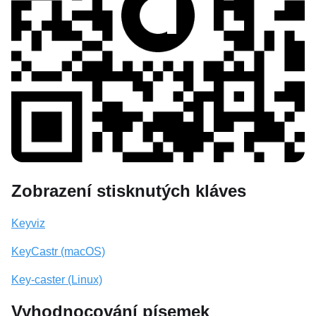
Zobrazení stisknutých kláves
Keyviz
KeyCastr (macOS)
Key-caster (Linux)
Vyhodnocování písemek