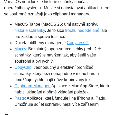
V macOs není funkce historie schánky součástí
operačního systému. Musíte si nainstalovat aplikaci, které
se souhrnně označují jako clipboard managery.
MacOS Tahoe (MacOS 26) umí nativně správu
historie schránky
. Je to sice
trochu nedodělané,
ale
pro základní správu to stačí.
Docela oblíbený manager je
CopyLess 2
.
Maccy:
Bezplatný, open-source, lehký prohlížeč
schránky, který je navržen tak, aby šetřil vaše
soukromí a byl rychlý.
CopyClip:
Jednoduchý a efektivní prohlížeč
schránky, který běží nenápadně v menu baru a
umožňuje rychle najít dříve kopírovaný text.
Clipboard Manager:
Aplikace z Mac App Store, která
nabízí ukládání a přímé vkládání položek.
Paste:
Aplikace, která funguje i na iPhonu a iPadu.
Umožňuje sdílet schránku mezi více zařízeními.