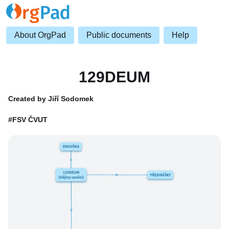
About OrgPad
Public documents
Help
129DEUM
Created by Jiří Sodomek
#FSV ČVUT