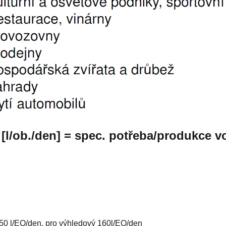
[l/ob./den] = spec. potřeba/produkce v
50 l/EO/den, pro výhledový 160l/EO/den