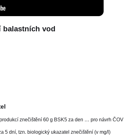
í balastních vod
el
 produkcí znečištění 60 g BSK5 za den … pro návrh ČOV
5 dní, tzn. biologický ukazatel znečištění (v mg/l)