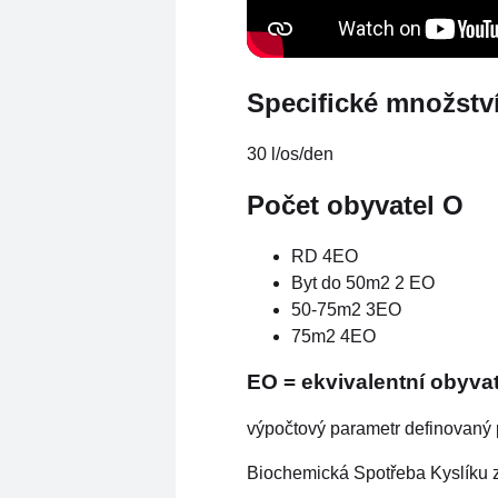
Specifické množstv
30 l/os/den
Počet obyvatel O
RD 4EO
Byt do 50m2 2 EO
50-75m2 3EO
75m2 4EO
EO = ekvivalentní obyvat
výpočtový parametr definovaný
Biochemická Spotřeba Kyslíku za 