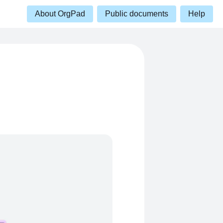
About OrgPad
Public documents
Help