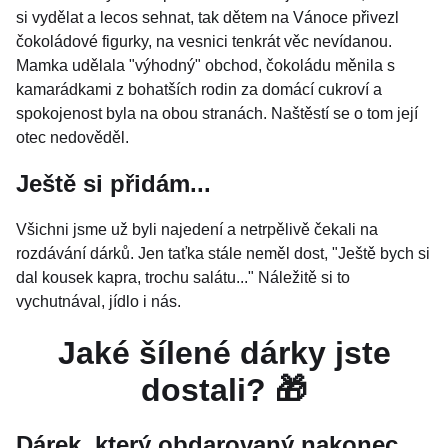
si vydělat a lecos sehnat, tak dětem na Vánoce přivezl
čokoládové figurky, na vesnici tenkrát věc nevídanou.
Mamka udělala "výhodný" obchod, čokoládu měnila s
kamarádkami z bohatších rodin za domácí cukroví a
spokojenost byla na obou stranách. Naštěstí se o tom její
otec nedověděl.
Ještě si přidám...
Všichni jsme už byli najedení a netrpělivě čekali na
rozdávání dárků. Jen taťka stále neměl dost, "Ještě bych si
dal kousek kapra, trochu salátu..." Náležitě si to
vychutnával, jídlo i nás.
Jaké šílené dárky jste
dostali? 🎁
Dárek, který obdarovaný nakonec