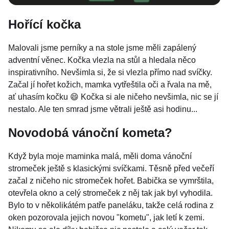
Hořící kočka
Malovali jsme perníky a na stole jsme měli zapálený
adventní věnec. Kočka vlezla na stůl a hledala něco
inspirativního. Nevšimla si, že si vlezla přímo nad svíčky.
Začal jí hořet kožich, mamka vytřeštila oči a řvala na mě,
ať uhasím kočku 😄 Kočka si ale ničeho nevšimla, nic se jí
nestalo. Ale ten smrad jsme větrali ještě asi hodinu...
Novodobá vánoční kometa?
Když byla moje maminka malá, měli doma vánoční
stromeček ještě s klasickými svíčkami. Těsně před večeří
začal z ničeho nic stromeček hořet. Babička se vymrštila,
otevřela okno a celý stromeček z něj tak jak byl vyhodila.
Bylo to v několikátém patře paneláku, takže celá rodina z
oken pozorovala jejich novou "kometu", jak letí k zemi.