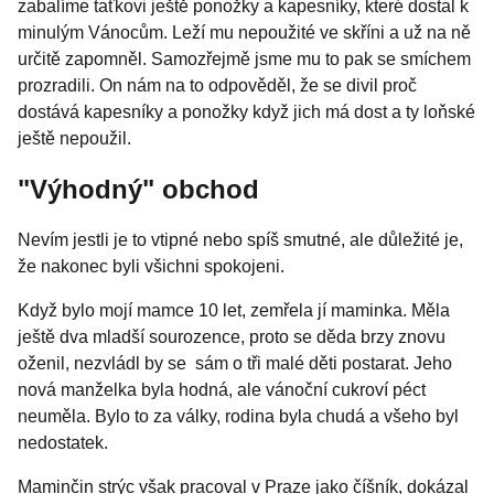
zabalíme taťkovi ještě ponožky a kapesníky, které dostal k
minulým Vánocům. Leží mu nepoužité ve skříni a už na ně
určitě zapomněl. Samozřejmě jsme mu to pak se smíchem
prozradili. On nám na to odpověděl, že se divil proč
dostává kapesníky a ponožky když jich má dost a ty loňské
ještě nepoužil.
"Výhodný" obchod
Nevím jestli je to vtipné nebo spíš smutné, ale důležité je,
že nakonec byli všichni spokojeni.
Když bylo mojí mamce 10 let, zemřela jí maminka. Měla
ještě dva mladší sourozence, proto se děda brzy znovu
oženil, nezvládl by se sám o tři malé děti postarat. Jeho
nová manželka byla hodná, ale vánoční cukroví péct
neuměla. Bylo to za války, rodina byla chudá a všeho byl
nedostatek.
Maminčin strýc však pracoval v Praze jako číšník, dokázal