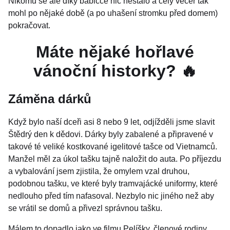
Nikomu se ale díky babičce nic nestalo a celý večer tak
mohl po nějaké době (a po uhašení stromku před domem)
pokračovat.
Máte nějaké hořlavé
vánoční historky? 🔥
Záměna dárků
Když bylo naší dceři asi 8 nebo 9 let, odjížděli jsme slavit
Štědrý den k dědovi. Dárky byly zabalené a připravené v
takové té veliké kostkované igelitové tašce od Vietnamců.
Manžel měl za úkol tašku tajně naložit do auta. Po příjezdu
a vybalování jsem zjistila, že omylem vzal druhou,
podobnou tašku, ve které byly tramvajácké uniformy, které
nedlouho před tím nafasoval. Nezbylo nic jiného než aby
se vrátil se domů a přivezl správnou tašku.
Málem to dopadlo jako ve filmu Pelíšky, členové rodiny