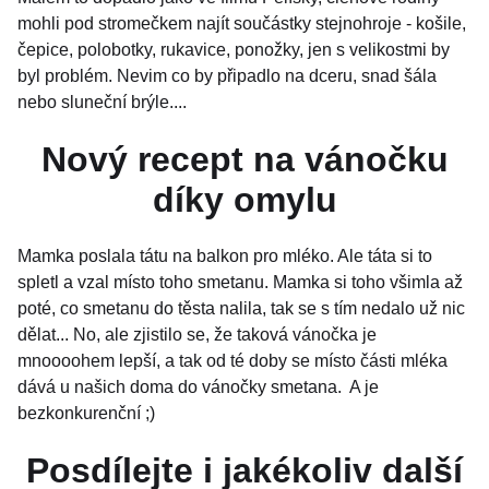
mohli pod stromečkem najít součástky stejnohroje - košile,
čepice, polobotky, rukavice, ponožky, jen s velikostmi by
byl problém. Nevim co by připadlo na dceru, snad šála
nebo sluneční brýle....
Nový recept na vánočku
díky omylu
Mamka poslala tátu na balkon pro mléko. Ale táta si to
spletl a vzal místo toho smetanu. Mamka si toho všimla až
poté, co smetanu do těsta nalila, tak se s tím nedalo už nic
dělat... No, ale zjistilo se, že taková vánočka je
mnoooohem lepší, a tak od té doby se místo části mléka
dává u našich doma do vánočky smetana. A je
bezkonkurenční ;)
Posdílejte i jakékoliv další