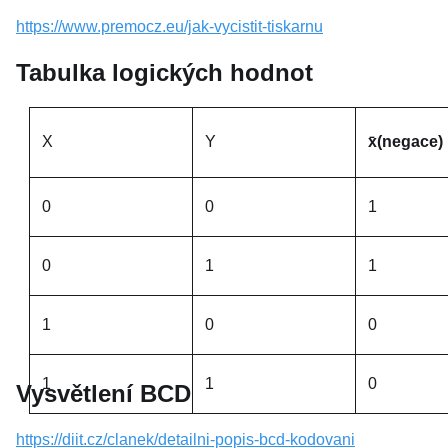
https://www.premocz.eu/jak-vycistit-tiskarnu
Tabulka logických hodnot
X
Y
x̄(negace)
0
0
1
0
1
1
1
0
0
1
1
0
Vysvětlení BCD
https://diit.cz/clanek/detailni-popis-bcd-kodovani