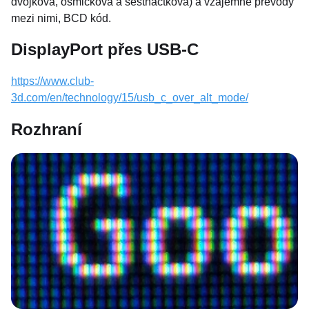
dvojková, osmičková a šestnáctková) a vzájemné převody
mezi nimi, BCD kód.
DisplayPort přes USB-C
https://www.club-
3d.com/en/technology/15/usb_c_over_alt_mode/
Rozhraní