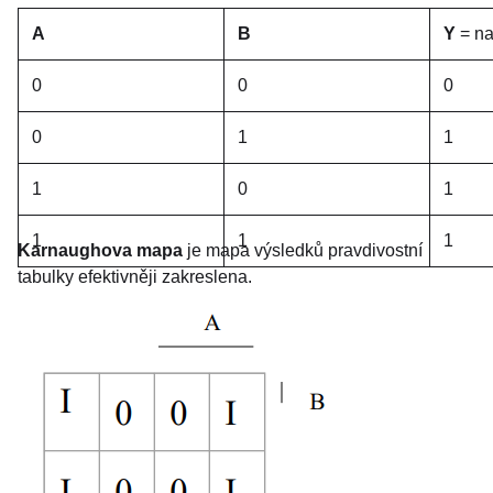
A
B
Y
= na
0
0
0
0
1
1
1
0
1
1
1
1
Karnaughova mapa
je mapa výsledků pravdivostní
tabulky efektivněji zakreslena.