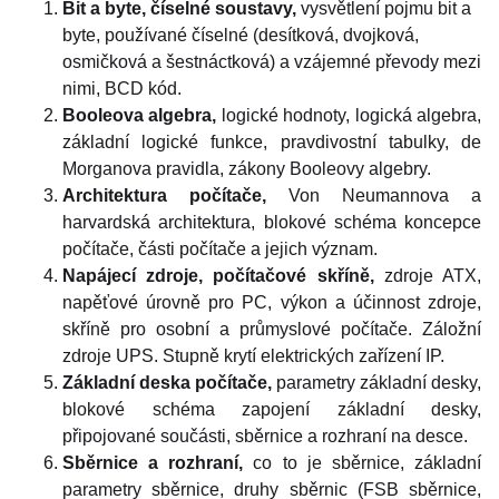
Bit a byte, číselné soustavy,
vysvětlení pojmu bit a
byte, používané číselné (desítková, dvojková,
osmičková a šestnáctková) a vzájemné převody mezi
nimi, BCD kód.
Booleova algebra,
logické hodnoty, logická algebra,
základní logické funkce, pravdivostní tabulky, de
Morganova pravidla, zákony Booleovy algebry.
Architektura počítače,
Von Neumannova a
harvardská architektura, blokové schéma koncepce
počítače, části počítače a jejich význam.
Napájecí zdroje, počítačové skříně,
zdroje ATX,
napěťové úrovně pro PC, výkon a účinnost zdroje,
skříně pro osobní a průmyslové počítače. Záložní
zdroje UPS. Stupně krytí elektrických zařízení IP.
Základní deska počítače,
parametry základní desky,
blokové schéma zapojení základní desky,
připojované součásti, sběrnice a rozhraní na desce.
Sběrnice a rozhraní,
co to je sběrnice, základní
parametry sběrnice, druhy sběrnic (FSB sběrnice,