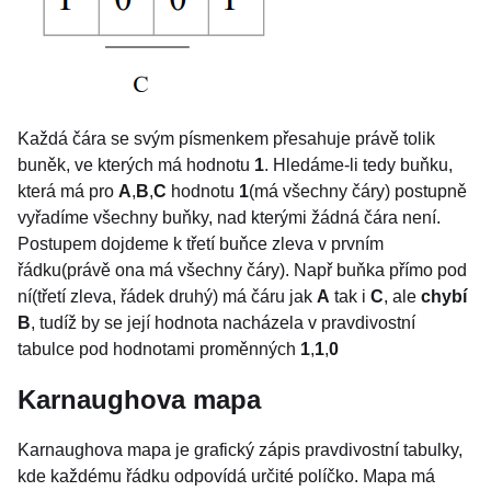
Každá čára se svým písmenkem přesahuje právě tolik
buněk, ve kterých má hodnotu
1
. Hledáme-li tedy buňku,
která má pro
A
,
B
,
C
hodnotu
1
(má všechny čáry) postupně
vyřadíme všechny buňky, nad kterými žádná čára není.
Postupem dojdeme k třetí buňce zleva v prvním
řádku(právě ona má všechny čáry). Např buňka přímo pod
ní(třetí zleva, řádek druhý) má čáru jak
A
tak i
C
, ale
chybí
B
, tudíž by se její hodnota nacházela v pravdivostní
tabulce pod hodnotami proměnných
1
,
1
,
0
Karnaughova mapa
Karnaughova mapa je grafický zápis pravdivostní tabulky,
kde každému řádku odpovídá určité políčko. Mapa má