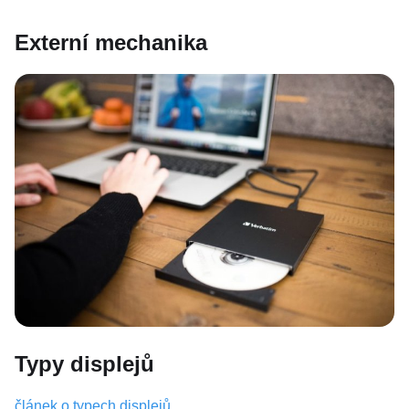
Externí mechanika
Typy displejů
článek o typech displejů