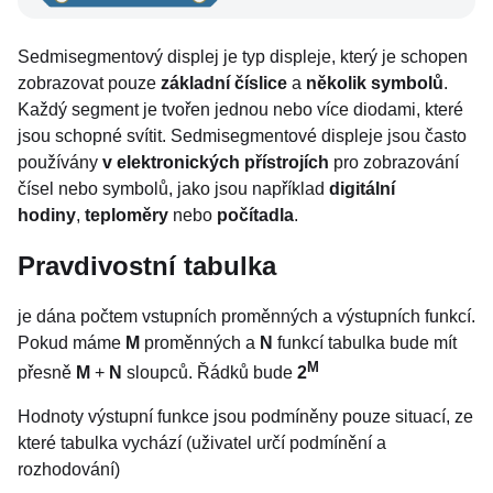
Sedmisegmentový displej je typ displeje, který je schopen
zobrazovat pouze
základní číslice
a
několik symbolů
.
Každý segment je tvořen jednou nebo více diodami, které
jsou schopné svítit. Sedmisegmentové displeje jsou často
používány
v elektronických přístrojích
pro zobrazování
čísel nebo symbolů, jako jsou například
digitální
hodiny
,
teploměry
nebo
počítadla
.
Pravdivostní tabulka
je dána počtem vstupních proměnných a výstupních funkcí.
Pokud máme
M
proměnných a
N
funkcí tabulka bude mít
M
přesně
M
+
N
sloupců. Řádků bude
2
Hodnoty výstupní funkce jsou podmíněny pouze situací, ze
které tabulka vychází (uživatel určí podmínění a
rozhodování)