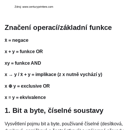
Značení operací/základní funkce
x̄ = negace
x + y = funkce OR
xy = funkce AND
x → y / x̄ + y = implikace (z x nutně vychází y)
x ⊕ y = exclusive OR
x ≡ y = ekvivalence
1. Bit a byte, číselné soustavy
Vysvětlení pojmu bit a byte, používané číselné (desítková,