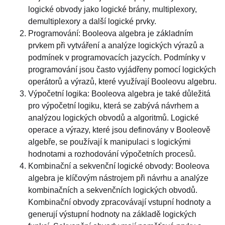
logické obvody jako logické brány, multiplexory,
demultiplexory a další logické prvky.
Programování: Booleova algebra je základním
prvkem při vytváření a analýze logických výrazů a
podmínek v programovacích jazycích. Podmínky v
programování jsou často vyjádřeny pomocí logických
operátorů a výrazů, které využívají Booleovu algebru.
Výpočetní logika: Booleova algebra je také důležitá
pro výpočetní logiku, která se zabývá návrhem a
analýzou logických obvodů a algoritmů. Logické
operace a výrazy, které jsou definovány v Booleově
algebře, se používají k manipulaci s logickými
hodnotami a rozhodování výpočetních procesů.
Kombinační a sekvenční logické obvody: Booleova
algebra je klíčovým nástrojem při návrhu a analýze
kombinačních a sekvenčních logických obvodů.
Kombinační obvody zpracovávají vstupní hodnoty a
generují výstupní hodnoty na základě logických