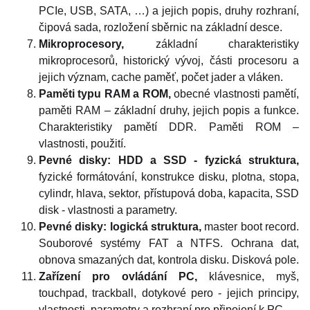
PCIe, USB, SATA, …) a jejich popis, druhy rozhraní,
čipová sada, rozložení sběrnic na základní desce.
Mikroprocesory,
základní charakteristiky
mikroprocesorů, historický vývoj, části procesoru a
jejich význam, cache paměť, počet jader a vláken.
Paměti typu RAM a ROM,
obecné vlastnosti pamětí,
paměti RAM – základní druhy, jejich popis a funkce.
Charakteristiky pamětí DDR. Paměti ROM –
vlastnosti, použití.
Pevné disky: HDD a SSD - fyzická struktura,
fyzické formátování, konstrukce disku, plotna, stopa,
cylindr, hlava, sektor, přístupová doba, kapacita, SSD
disk - vlastnosti a parametry.
Pevné disky: logická struktura,
master boot record.
Souborové systémy FAT a NTFS. Ochrana dat,
obnova smazaných dat, kontrola disku. Disková pole.
Zařízení
pro ovládání PC,
klávesnice, myš,
touchpad, trackball, dotykové pero - jejich principy,
vlastnosti, parametry a rozhraní pro připojení k PC.