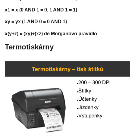
x1 = x (0 AND 1 = 0, 1 AND 1 = 1)
xy = yx (1 AND 0 = 0 AND 1)
x(y+z) = (xy)+(xz) de Morganovo pravidlo
Termotiskárny